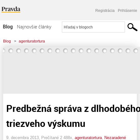
Registrácia
Prihlásenie
Blog
Najnovšie články
Najčítanejšie články
Blog
>
agenturatortura
Najkomentovanejšie články
Zoznam blogov
Komerčné blogy
Predbežná správa z dlhodobého
triezveho výskumu
9. decembra 2013, Prečítané 2 488x,
agenturatortura
,
Nezaradené