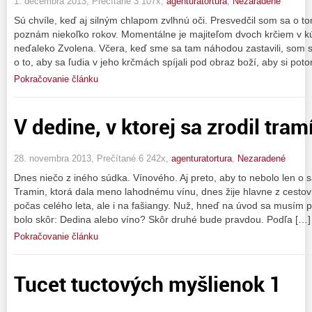
1. decembra 2013, Prečítané 3 107x,
agenturatortura
,
Nezaradené
Sú chvíle, keď aj silným chlapom zvlhnú oči. Presvedčil som sa o 
poznám niekoľko rokov. Momentálne je majiteľom dvoch krčiem v k
neďaleko Zvolena. Včera, keď sme sa tam náhodou zastavili, som s
o to, aby sa ľudia v jeho krčmách spíjali pod obraz boží, aby si pot
Pokračovanie článku
V dedine, v ktorej sa zrodil tram
28. novembra 2013, Prečítané 6 242x,
agenturatortura
,
Nezaradené
Dnes niečo z iného súdka. Vínového. Aj preto, aby to nebolo len o s
Tramin, ktorá dala meno lahodnému vínu, dnes žije hlavne z cesto
počas celého leta, ale i na fašiangy. Nuž, hneď na úvod sa musím 
bolo skôr: Dedina alebo víno? Skôr druhé bude pravdou. Podľa […]
Pokračovanie článku
Tucet tuctových myšlienok 1