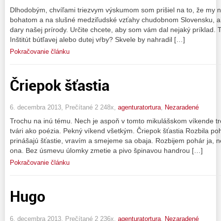
Dlhodobým, chvíľami triezvym výskumom som prišiel na to, že my 
bohatom a na slušné medziľudské vzťahy chudobnom Slovensku, a
dary našej prírody. Určite chcete, aby som vám dal nejaký príklad. 
Inštitút bútľavej alebo dutej vŕby? Skvele by nahradil […]
Pokračovanie článku
Čriepok šťastia
6. decembra 2013, Prečítané 2 248x,
agenturatortura
,
Nezaradené
Trochu na inú tému. Nech je aspoň v tomto mikulášskom víkende tr
tvári ako poézia. Pekný víkend všetkým. Čriepok šťastia Rozbila p
prinášajú šťastie, vravím a smejeme sa obaja. Rozbijem pohár ja, ne
ona. Bez úsmevu úlomky zmetie a pivo špinavou handrou […]
Pokračovanie článku
Hugo
6. decembra 2013, Prečítané 2 236x,
agenturatortura
,
Nezaradené