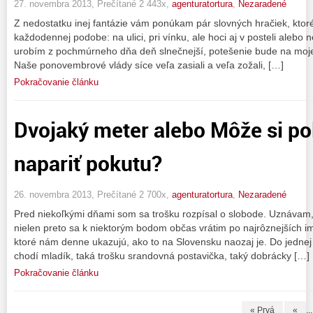
27. novembra 2013, Prečítané 2 443x,
agenturatortura
,
Nezaradené
Z nedostatku inej fantázie vám ponúkam pár slovných hračiek, ktoré
každodennej podobe: na ulici, pri vínku, ale hoci aj v posteli alebo 
urobím z pochmúrneho dňa deň slnečnejší, potešenie bude na moje
Naše ponovembrové vlády síce veľa zasiali a veľa zožali, […]
Pokračovanie článku
Dvojaký meter alebo Môže si po
napariť pokutu?
26. novembra 2013, Prečítané 2 700x,
agenturatortura
,
Nezaradené
Pred niekoľkými dňami som sa trošku rozpísal o slobode. Uznávam, b
nielen preto sa k niektorým bodom občas vrátim po najrôznejších im
ktoré nám denne ukazujú, ako to na Slovensku naozaj je. Do jednej v
chodí mladík, taká trošku srandovná postavička, taký dobrácky […]
Pokračovanie článku
« Prvá
«
...