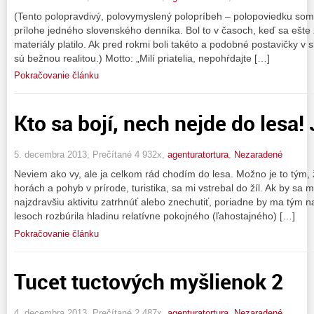
(Tento polopravdivý, polovymyslený polopríbeh – polopoviedku som z
prílohe jedného slovenského denníka. Bol to v časoch, keď sa ešte 
materiály platilo. Ak pred rokmi boli takéto a podobné postavičky v
sú bežnou realitou.) Motto: „Milí priatelia, nepohŕdajte […]
Pokračovanie článku
Kto sa bojí, nech nejde do lesa!
5. decembra 2013, Prečítané 4 932x,
agenturatortura
,
Nezaradené
Neviem ako vy, ale ja celkom rád chodím do lesa. Možno je to tým, 
horách a pohyb v prírode, turistika, sa mi vstrebal do žíl. Ak by sa mi
najzdravšiu aktivitu zatrhnúť alebo znechutiť, poriadne by ma tým na
lesoch rozbúrila hladinu relatívne pokojného (ľahostajného) […]
Pokračovanie článku
Tucet tuctových myšlienok 2
4. decembra 2013, Prečítané 2 487x,
agenturatortura
,
Nezaradené