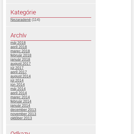
Kategórie
Nezaradené
(114)
Archív
máj 2018
apríl 2018
marec 2018
február 2018
január 2018
august 2017
júl 2017
apríl 2017
august 2014
júl 2014
jún 2014
máj 2014
apríl 2014
marec 2014
február 2014
január 2014
december 2013
november 2013
október 2013
Odkazy