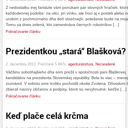
Z nedostatku inej fantázie vám ponúkam pár slovných hračiek, ktoré
každodennej podobe: na ulici, pri vínku, ale hoci aj v posteli alebo 
urobím z pochmúrneho dňa deň slnečnejší, potešenie bude na moje
Tomu sa dnes zelená, kto zamestnáva čiernych robotníkov […]
Pokračovanie článku
Prezidentkou „stará“ Blašková? 
2. decembra 2013, Prečítané 5 897x,
agenturatortura
,
Nezaradené
Väčšinu sobotňajšieho dňa som prežil v spoločnosti pani Blaškovej. 
kandidátov na prezidenta Slovenskej republiky. Bola to viac – men
zoznámil. V sobotu sme trošku pochodili okolie Zvolena. Dôvodom bo
zbierať názory občanov a podpisy, ktoré sú nevyhnutné, keďže […]
Pokračovanie článku
Keď plače celá krčma