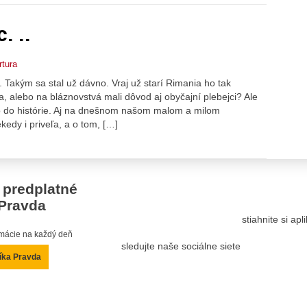
. ..
rtura
 Takým sa stal už dávno. Vraj už starí Rimania ho tak
jovia, alebo na bláznovstvá mali dôvod aj obyčajní plebejci? Ale
o do histórie. Aj na dnešnom našom malom a milom
kedy i priveľa, a o tom, […]
 predplatné
Pravda
stiahnite si ap
ormácie na každý deň
sledujte naše sociálne siete
íka Pravda