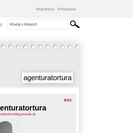
Registrácia
Prihlásenie
y
agenturatortura
RSS
enturatortura
uratortura.blog.pravda.sk