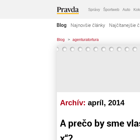
Správy
Športweb
Auto
Kok
Blog
Najnovšie články
Najčítanejšie č
Blog
>
agenturatortura
Archív:
apríl, 2014
A prečo by sme vlas
x“?