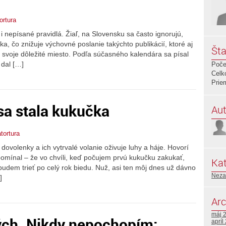
ortura
 i nepísané pravidlá. Žiaľ, na Slovensku sa často ignorujú,
yka, čo znižuje výchovné poslanie takýchto publikácií, ktoré aj
Šta
svoje dôležité miesto. Podľa súčasného kalendára sa písal
 dal […]
Poče
Celk
Prie
a stala kukučka
Aut
tortura
j dovolenky a ich vytrvalé volanie oživuje luhy a háje. Hovorí
ipomínal – že vo chvíli, keď počujem prvú kukučku zakukať,
Kat
udem trieť po celý rok biedu. Nuž, asi ten môj dnes už dávno
Neza
]
Arc
máj 
ých. Nikdy nepochopím:
apríl