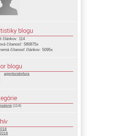
tistiky blogu
t článkov: 114
ová čítanosť: 580875x
merná čítanosť článkov: 5095x
or blogu
agenturatortura
egórie
radené
(114)
hív
2018
 2018