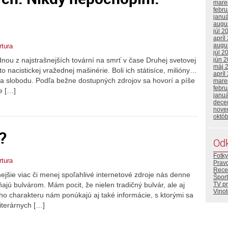
mare
febr
janu
augu
júl 2
apríl
augu
rtura
júl 2
nou z najstrašnejších tovární na smrť v čase Druhej svetovej
jún 
máj 
to nacistickej vražednej mašinérie. Boli ich státisíce, milióny…
apríl
 na slobodu. Podľa bežne dostupných zdrojov sa hovorí a píše
mare
febr
e […]
janu
dece
nove
októ
?
Od
Fotky
rtura
Prav
Rece
ejšie viac či menej spoľahlivé internetové zdroje nás denne
Šport
TV p
ňajú bulvárom. Mám pocit, že nielen tradičný bulvár, ale aj
Vino
ho charakteru nám ponúkajú aj také informácie, s ktorými sa
iterárnych […]