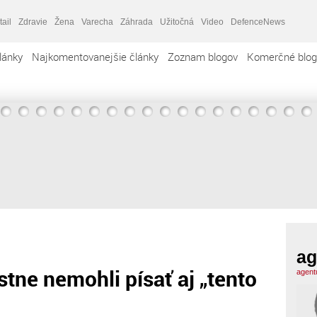
tail
Zdravie
Žena
Varecha
Záhrada
Užitočná
Video
DefenceNews
lánky
Najkomentovanejšie články
Zoznam blogov
Komerčné blog
ag
tne nemohli písať aj „tento
agent