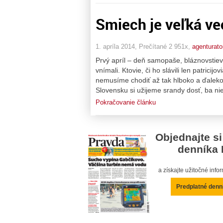
Smiech je veľká vec
1. apríla 2014, Prečítané 2 951x,
agenturato
Prvý apríl – deň samopaše, bláznovstiev.
vnímali. Ktovie, či ho slávili len patrici
nemusíme chodiť až tak hlboko a ďalek
Slovensku si užijeme srandy dosť, ba nie
Pokračovanie článku
Objednajte si
denníka 
a získajte užitočné inf
Predplatné denn