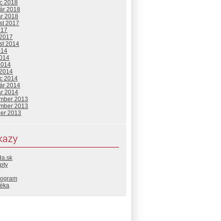
c 2018
uár 2018
ár 2018
st 2017
017
 2017
st 2014
014
2014
2014
 2014
c 2014
uár 2014
ár 2014
mber 2013
mber 2013
ber 2013
kazy
da.sk
pty
rogram
téka