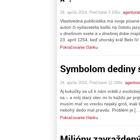
28. apríla 2014, Prečítané 3 195x,
agenturat
Vlastivedná publicistika má svoje písané
autori či vydavatelia kašlú na čistotu jaz
v dnešnom svete a v dnešnej dobe majú 
23. apríl 1254, keď uhorský kráľ Belo IV.
Pokračovanie článku
Symbolom dediny s
24. apríla 2014, Prečítané 12 349x,
agentura
Aj kukučky sa už k nám vrátili z exoticke
sa – a môj starý otec mi to každú jar pr
musím mať vo vrecku nejaký groš, inak b
nebohý dedo mal pravdu. Problém je […
Pokračovanie článku
Milióny zavražden