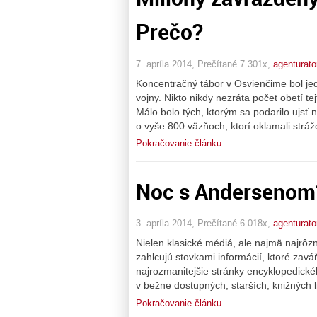
Prečo?
7. apríla 2014, Prečítané 7 301x,
agenturato
Koncentračný tábor v Osvienčime bol jed
vojny. Nikto nikdy nezráta počet obetí tej
Málo bolo tých, ktorým sa podarilo ujsť
o vyše 800 väzňoch, ktorí oklamali stráž
Pokračovanie článku
Noc s Andersenom
3. apríla 2014, Prečítané 6 018x,
agenturato
Nielen klasické médiá, ale najmä najrôzn
zahlcujú stovkami informácií, ktoré zavá
najrozmanitejšie stránky encyklopedické
v bežne dostupných, starších, knižných l
Pokračovanie článku