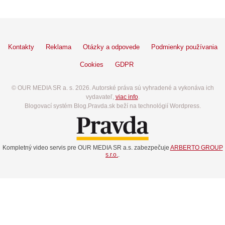
Kontakty
Reklama
Otázky a odpovede
Podmienky používania
Cookies
GDPR
© OUR MEDIA SR a. s. 2026. Autorské práva sú vyhradené a vykonáva ich
vydavateľ,
viac info
.
Blogovací systém Blog.Pravda.sk beží na technológií Wordpress.
Kompletný video servis pre OUR MEDIA SR a.s. zabezpečuje
ARBERTO GROUP
s.r.o.
.