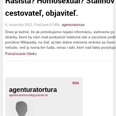
Rasista? Homosexuál? Stalinov
cestovateľ, objaviteľ.
6. novembra 2013, Prečítané 9 549x,
agenturatortura
Dnes je bežné, že ak potrebujeme nejakú informáciu, siahneme po i
stránky, ktoré by nám mali poskytnúť relatívne isté a zaručené pod
ponúkne Wikipedia, no žiaľ, aj táto dobre mienená stránka sa čas
nečudo, veď ju tvoria len ľudia, neraz i takí, ktorí nad fakty povyšuj
Pokračovanie článku
RSS
agenturatortura
agenturatortura.blog.pravda.sk