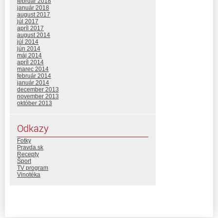
február 2018
január 2018
august 2017
júl 2017
apríl 2017
august 2014
júl 2014
jún 2014
máj 2014
apríl 2014
marec 2014
február 2014
január 2014
december 2013
november 2013
október 2013
Odkazy
Fotky
Pravda.sk
Recepty
Šport
TV program
Vinotéka