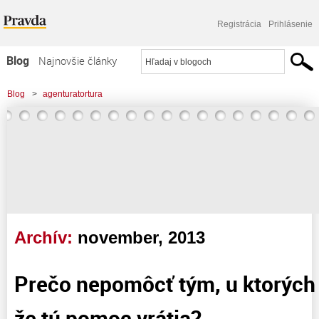
Registrácia
Prihlásenie
Blog
Najnovšie články
Najčítanejšie články
Blog
>
agenturatortura
Najkomentovanejšie články
Zoznam blogov
Komerčné blogy
Archív:
november, 2013
Prečo nepomôcť tým, u ktorých 
že tú pomoc vrátia?