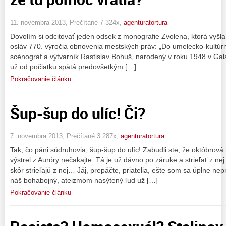
11. novembra 2013, Prečítané 7 324x,
agenturatortura
Dovolím si odcitovať jeden odsek z monografie Zvolena, ktorá vyšla v 
osláv 770. výročia obnovenia mestských práv: „Do umelecko-kultúrn
scénograf a výtvarník Rastislav Bohuš, narodený v roku 1948 v Gal
už od počiatku spätá predovšetkým […]
Pokračovanie článku
Šup-šup do ulíc! Či?
7. novembra 2013, Prečítané 3 287x,
agenturatortura
Tak, čo páni súdruhovia, šup-šup do ulíc! Zabudli ste, že októbrová
výstrel z Auróry nečakajte. Tá je už dávno po záruke a strieľať z nej
skôr strieľajú z nej… Jáj, prepáčte, priatelia, ešte som sa úplne nep
náš bohabojný, ateizmom nasýtený ľud už […]
Pokračovanie článku