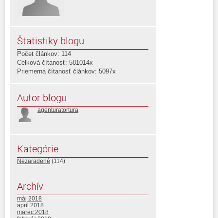
Štatistiky blogu
Počet článkov: 114
Celková čítanosť: 581014x
Priemerná čítanosť článkov: 5097x
Autor blogu
agenturatortura
Kategórie
Nezaradené
(114)
Archív
máj 2018
apríl 2018
marec 2018